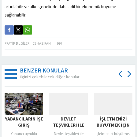
artırılabilir ve ülke genelinde daha adil bir ekonomik büyüme
sağlanabilir.
PRATIK BILGILER
05 HAZIRAN
997
BENZER KONULAR
İlginizi çekebilecek diğer konular
YABANCILARIN İŞE
DEVLET
İŞLETMENIZI
GIRIŞ
TEŞVIKLERI ILE
BÜYÜTMEK İÇIN
BILDIRGELERINDE
İHRACATINIZI
STRATEJIK
Yabancı uyruklu
Devlet teşvikleri ile
İşletmenizi büyütmek