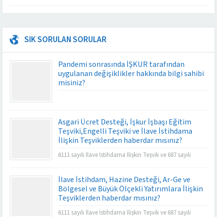
SIK SORULAN SORULAR
Pandemi sonrasında İŞKUR tarafından
uygulanan değişiklikler hakkında bilgi sahibi
misiniz?
Asgari Ücret Desteği, İşkur İşbaşı Eğitim
Teşviki,Engelli Teşviki ve İlave İstihdama
İlişkin Teşviklerden haberdar mısınız?
6111 sayılı İlave İstihdama İlişkin Teşvik ve 687 sayılı
İstihdam Teşviki işverenlerin prim yükünü büyük oranda
azaltmakta ve istihdamın artmasına da katkı
İlave İstihdam, Hazine Desteği, Ar-Ge ve
sağlamaktadır.
Bölgesel ve Büyük Ölçekli Yatırımlara İlişkin
Teşviklerden haberdar mısınız?
6111 sayılı İlave İstihdama İlişkin Teşvik ve 687 sayılı