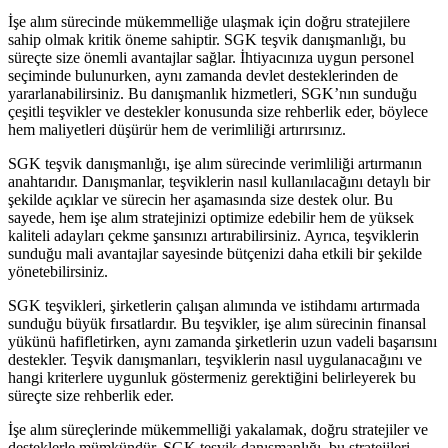
İşe alım sürecinde mükemmelliğe ulaşmak için doğru stratejilere
sahip olmak kritik öneme sahiptir. SGK teşvik danışmanlığı, bu
süreçte size önemli avantajlar sağlar. İhtiyacınıza uygun personel
seçiminde bulunurken, aynı zamanda devlet desteklerinden de
yararlanabilirsiniz. Bu danışmanlık hizmetleri, SGK’nın sunduğu
çeşitli teşvikler ve destekler konusunda size rehberlik eder, böylece
hem maliyetleri düşürür hem de verimliliği artırırsınız.
SGK teşvik danışmanlığı, işe alım sürecinde verimliliği artırmanın
anahtarıdır. Danışmanlar, teşviklerin nasıl kullanılacağını detaylı bir
şekilde açıklar ve sürecin her aşamasında size destek olur. Bu
sayede, hem işe alım stratejinizi optimize edebilir hem de yüksek
kaliteli adayları çekme şansınızı artırabilirsiniz. Ayrıca, teşviklerin
sunduğu mali avantajlar sayesinde bütçenizi daha etkili bir şekilde
yönetebilirsiniz.
SGK teşvikleri, şirketlerin çalışan alımında ve istihdamı artırmada
sunduğu büyük fırsatlardır. Bu teşvikler, işe alım sürecinin finansal
yükünü hafifletirken, aynı zamanda şirketlerin uzun vadeli başarısını
destekler. Teşvik danışmanları, teşviklerin nasıl uygulanacağını ve
hangi kriterlere uygunluk göstermeniz gerektiğini belirleyerek bu
süreçte size rehberlik eder.
İşe alım süreçlerinde mükemmelliği yakalamak, doğru stratejiler ve
desteklerle mümkündür. SGK teşvik danışmanlığı, bu stratejileri