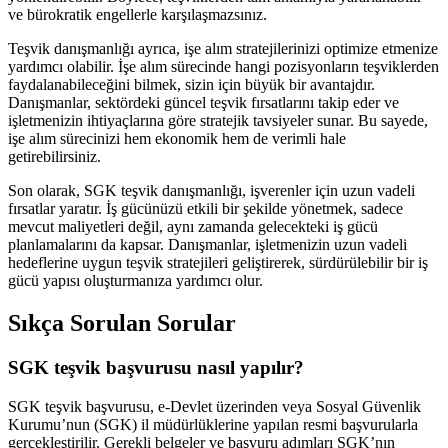
ve bürokratik engellerle karşılaşmazsınız.
Teşvik danışmanlığı ayrıca, işe alım stratejilerinizi optimize etmenize
yardımcı olabilir. İşe alım sürecinde hangi pozisyonların teşviklerden
faydalanabileceğini bilmek, sizin için büyük bir avantajdır.
Danışmanlar, sektördeki güncel teşvik fırsatlarını takip eder ve
işletmenizin ihtiyaçlarına göre stratejik tavsiyeler sunar. Bu sayede,
işe alım sürecinizi hem ekonomik hem de verimli hale
getirebilirsiniz.
Son olarak, SGK teşvik danışmanlığı, işverenler için uzun vadeli
fırsatlar yaratır. İş gücünüzü etkili bir şekilde yönetmek, sadece
mevcut maliyetleri değil, aynı zamanda gelecekteki iş gücü
planlamalarını da kapsar. Danışmanlar, işletmenizin uzun vadeli
hedeflerine uygun teşvik stratejileri geliştirerek, sürdürülebilir bir iş
gücü yapısı oluşturmanıza yardımcı olur.
Sıkça Sorulan Sorular
SGK teşvik başvurusu nasıl yapılır?
SGK teşvik başvurusu, e-Devlet üzerinden veya Sosyal Güvenlik
Kurumu’nun (SGK) il müdürlüklerine yapılan resmi başvurularla
gerçekleştirilir. Gerekli belgeler ve başvuru adımları SGK’nın