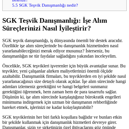
5.5
SGK Teşvik Danışmanlığı nedir?
SGK Teşvik Danışmanlığı: İşe Alım
Süreçlerinizi Nasıl İyileştirir?
SGK teşvik danışmanlığı, iş dünyasında önemli bir destek aracıdır.
Özellikle işe alım süreçlerinde bu danışmanlık hizmetinden nasıl
yararlanabileceğinizi merak ediyor musunuz? İsterseniz, bu
danışmanlığın ne tür faydalar sağladığını yakından inceleyelim.
Öncelikle, SGK teşvikleri işverenler için büyük avantajlar sunar. Bu
teşvikler, yeni çalışanlar alırken maliyetlerinizi önemli ölçüde
azaltabilir. Danışmanlık firmaları, bu teşviklerden en iyi şekilde nasıl
yararlanacağınızı size detaylı olarak açıklar. İşe alım sürecinde hangi
adımları izlemeniz gerektiğini ve hangi belgeleri sunmanız
gerektiğini öğrenmek, hem zaman hem de para tasarrufu sağlar.
Düşünün ki, işe alım sürecinde karşılaştığınız bürokratik engelleri
minimuma indirgemek için uzman bir danışmanın rehberliğinde
hareket etmek, işlerinizi ne kadar kolaylaştırabilir?
SGK teşviklerinin her biri farklı koşullara bağlıdır ve bunları etkin
bir şekilde kullanmak için danışmanlık hizmetleri devreye girer.
Danışmanlar, sizin ve şirketinizin özel ihtiyaçlarını göz önünde