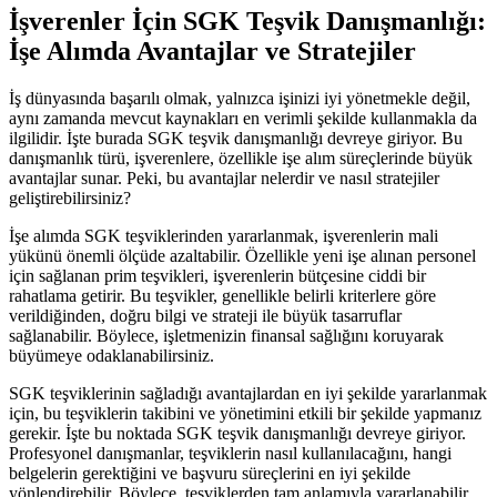
İşverenler İçin SGK Teşvik Danışmanlığı:
İşe Alımda Avantajlar ve Stratejiler
İş dünyasında başarılı olmak, yalnızca işinizi iyi yönetmekle değil,
aynı zamanda mevcut kaynakları en verimli şekilde kullanmakla da
ilgilidir. İşte burada SGK teşvik danışmanlığı devreye giriyor. Bu
danışmanlık türü, işverenlere, özellikle işe alım süreçlerinde büyük
avantajlar sunar. Peki, bu avantajlar nelerdir ve nasıl stratejiler
geliştirebilirsiniz?
İşe alımda SGK teşviklerinden yararlanmak, işverenlerin mali
yükünü önemli ölçüde azaltabilir. Özellikle yeni işe alınan personel
için sağlanan prim teşvikleri, işverenlerin bütçesine ciddi bir
rahatlama getirir. Bu teşvikler, genellikle belirli kriterlere göre
verildiğinden, doğru bilgi ve strateji ile büyük tasarruflar
sağlanabilir. Böylece, işletmenizin finansal sağlığını koruyarak
büyümeye odaklanabilirsiniz.
SGK teşviklerinin sağladığı avantajlardan en iyi şekilde yararlanmak
için, bu teşviklerin takibini ve yönetimini etkili bir şekilde yapmanız
gerekir. İşte bu noktada SGK teşvik danışmanlığı devreye giriyor.
Profesyonel danışmanlar, teşviklerin nasıl kullanılacağını, hangi
belgelerin gerektiğini ve başvuru süreçlerini en iyi şekilde
yönlendirebilir. Böylece, teşviklerden tam anlamıyla yararlanabilir