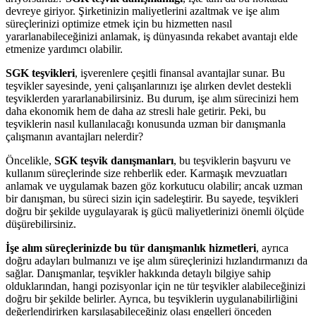
devreye giriyor. Şirketinizin maliyetlerini azaltmak ve işe alım
süreçlerinizi optimize etmek için bu hizmetten nasıl
yararlanabileceğinizi anlamak, iş dünyasında rekabet avantajı elde
etmenize yardımcı olabilir.
SGK teşvikleri
, işverenlere çeşitli finansal avantajlar sunar. Bu
teşvikler sayesinde, yeni çalışanlarınızı işe alırken devlet destekli
teşviklerden yararlanabilirsiniz. Bu durum, işe alım sürecinizi hem
daha ekonomik hem de daha az stresli hale getirir. Peki, bu
teşviklerin nasıl kullanılacağı konusunda uzman bir danışmanla
çalışmanın avantajları nelerdir?
Öncelikle,
SGK teşvik danışmanları
, bu teşviklerin başvuru ve
kullanım süreçlerinde size rehberlik eder. Karmaşık mevzuatları
anlamak ve uygulamak bazen göz korkutucu olabilir; ancak uzman
bir danışman, bu süreci sizin için sadeleştirir. Bu sayede, teşvikleri
doğru bir şekilde uygulayarak iş gücü maliyetlerinizi önemli ölçüde
düşürebilirsiniz.
İşe alım süreçlerinizde bu tür danışmanlık hizmetleri
, ayrıca
doğru adayları bulmanızı ve işe alım süreçlerinizi hızlandırmanızı da
sağlar. Danışmanlar, teşvikler hakkında detaylı bilgiye sahip
olduklarından, hangi pozisyonlar için ne tür teşvikler alabileceğinizi
doğru bir şekilde belirler. Ayrıca, bu teşviklerin uygulanabilirliğini
değerlendirirken karşılaşabileceğiniz olası engelleri önceden