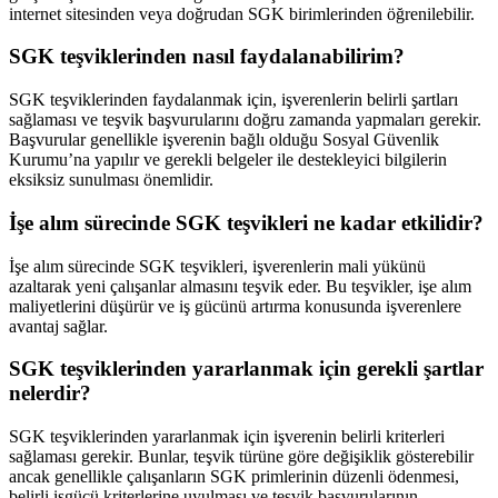
internet sitesinden veya doğrudan SGK birimlerinden öğrenilebilir.
SGK teşviklerinden nasıl faydalanabilirim?
SGK teşviklerinden faydalanmak için, işverenlerin belirli şartları
sağlaması ve teşvik başvurularını doğru zamanda yapmaları gerekir.
Başvurular genellikle işverenin bağlı olduğu Sosyal Güvenlik
Kurumu’na yapılır ve gerekli belgeler ile destekleyici bilgilerin
eksiksiz sunulması önemlidir.
İşe alım sürecinde SGK teşvikleri ne kadar etkilidir?
İşe alım sürecinde SGK teşvikleri, işverenlerin mali yükünü
azaltarak yeni çalışanlar almasını teşvik eder. Bu teşvikler, işe alım
maliyetlerini düşürür ve iş gücünü artırma konusunda işverenlere
avantaj sağlar.
SGK teşviklerinden yararlanmak için gerekli şartlar
nelerdir?
SGK teşviklerinden yararlanmak için işverenin belirli kriterleri
sağlaması gerekir. Bunlar, teşvik türüne göre değişiklik gösterebilir
ancak genellikle çalışanların SGK primlerinin düzenli ödenmesi,
belirli işgücü kriterlerine uyulması ve teşvik başvurularının