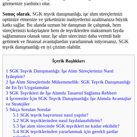
görmenize yardımcı olur.
Sonuç olarak
, SGK teşvik danışmanlığı, işe alım süreçlerinizi
optimize etmenize ve şirketinizin maliyetlerini azaltmanıza büyük
katkı sağlar. Bu alanda uzman bir danışman ile çalışmak, hem
süreçlerinizi kolaylaştırır hem de teşviklerden maksimum fayda
sağlamanıza olanak tanır. İşe alım sürecinizi daha verimli hale
getirmek ve finansal avantajlardan yararlanmak istiyorsanız, SGK
teşvik danışmanlığı en iyi çözüm olabilir.
İçerik Başlıkları
1
SGK Teşvik Danışmanlığı: İşe Alım Süreçlerinizi Nasıl
İyileştirir?
2
İşe Alım Süreçlerinde Mükemmellik: SGK Teşvik Danışmanlığı
ile En İyi Uygulamalar
3
SGK Teşvikleri ile İşe Alımda Tasarruf Sağlama Rehberi
4
İşverenler İçin SGK Teşvik Danışmanlığı: İşe Alımda Avantajlar
ve Stratejiler
5
Sıkça Sorulan Sorular
5.1
SGK teşvik başvurusu nasıl yapılır?
5.2
SGK teşviklerinden nasıl faydalanabilirim?
5.3
İşe alım sürecinde SGK teşvikleri ne kadar etkilidir?
5.4
SGK teşviklerinden yararlanmak için gerekli şartlar
nelerdir?