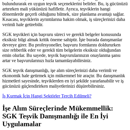
bulundurarak en uygun teşvik seçeneklerini belirler. Bu, iş gücünüzü
artırırken mali yükünüzü hafifletir. Ayrıca, teşviklerin hangi
dönemlerde geçerli olduğunu bilmek, size planlama avantajı sağlar.
Kısacası, teşviklerin ayrıntılarına hakim olmak, iş süreçlerinizi daha
verimli hale getirebilir.
SGK teşvikleri için başvuru süreci ve gerekli belgeler konusunda
eksiksiz bilgi almak kritik öneme sahiptir. İşte burada danışmanlar
devreye girer. Bu profesyoneller, başvuru formlarını doldururken
size rehberlik eder ve gerekli tüm belgelerin eksiksiz olduğundan
emin olurlar. Bu sayede, teşvik başvurularınızın onaylanma şansı
artar ve başvurularınızı hızla tamamlayabilirsiniz.
SGK teşvik danışmanlığı, işe alım süreçlerinizi daha verimli ve
ekonomik hale getirmek için mükemmel bir araçtır. Bu danışmanlık
hizmetleri sayesinde, teşviklerden en iyi şekilde yararlanabilir ve iş
gücünüzü güçlendirirken maliyetlerinizi düşürebilirsiniz.
İş Kurmak İçin Hangi Sektörler Tercih Edilmeli?
İşe Alım Süreçlerinde Mükemmellik:
SGK Teşvik Danışmanlığı ile En İyi
Uygulamalar