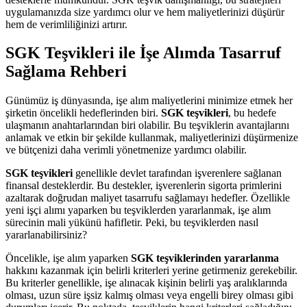
uygulamanızda size yardımcı olur ve hem maliyetlerinizi düşürür
hem de verimliliğinizi artırır.
SGK Teşvikleri ile İşe Alımda Tasarruf
Sağlama Rehberi
Günümüz iş dünyasında, işe alım maliyetlerini minimize etmek her
şirketin öncelikli hedeflerinden biri.
SGK teşvikleri
, bu hedefe
ulaşmanın anahtarlarından biri olabilir. Bu teşviklerin avantajlarını
anlamak ve etkin bir şekilde kullanmak, maliyetlerinizi düşürmenize
ve bütçenizi daha verimli yönetmenize yardımcı olabilir.
SGK teşvikleri
genellikle devlet tarafından işverenlere sağlanan
finansal desteklerdir. Bu destekler, işverenlerin sigorta primlerini
azaltarak doğrudan maliyet tasarrufu sağlamayı hedefler. Özellikle
yeni işçi alımı yaparken bu teşviklerden yararlanmak, işe alım
sürecinin mali yükünü hafifletir. Peki, bu teşviklerden nasıl
yararlanabilirsiniz?
Öncelikle, işe alım yaparken
SGK teşviklerinden yararlanma
hakkını kazanmak için belirli kriterleri yerine getirmeniz gerekebilir.
Bu kriterler genellikle, işe alınacak kişinin belirli yaş aralıklarında
olması, uzun süre işsiz kalmış olması veya engelli birey olması gibi