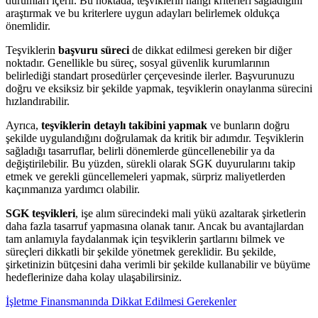
durumları içerir. Bu noktada, teşviklerin hangi kriterleri sağladığını
araştırmak ve bu kriterlere uygun adayları belirlemek oldukça
önemlidir.
Teşviklerin
başvuru süreci
de dikkat edilmesi gereken bir diğer
noktadır. Genellikle bu süreç, sosyal güvenlik kurumlarının
belirlediği standart prosedürler çerçevesinde ilerler. Başvurunuzu
doğru ve eksiksiz bir şekilde yapmak, teşviklerin onaylanma sürecini
hızlandırabilir.
Ayrıca,
teşviklerin detaylı takibini yapmak
ve bunların doğru
şekilde uygulandığını doğrulamak da kritik bir adımdır. Teşviklerin
sağladığı tasarruflar, belirli dönemlerde güncellenebilir ya da
değiştirilebilir. Bu yüzden, sürekli olarak SGK duyurularını takip
etmek ve gerekli güncellemeleri yapmak, sürpriz maliyetlerden
kaçınmanıza yardımcı olabilir.
SGK teşvikleri
, işe alım sürecindeki mali yükü azaltarak şirketlerin
daha fazla tasarruf yapmasına olanak tanır. Ancak bu avantajlardan
tam anlamıyla faydalanmak için teşviklerin şartlarını bilmek ve
süreçleri dikkatli bir şekilde yönetmek gereklidir. Bu şekilde,
şirketinizin bütçesini daha verimli bir şekilde kullanabilir ve büyüme
hedeflerinize daha kolay ulaşabilirsiniz.
İşletme Finansmanında Dikkat Edilmesi Gerekenler