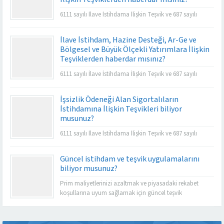
6111 sayılı İlave İstihdama İlişkin Teşvik ve 687 sayılı
İstihdam Teşviki işverenlerin prim yükünü büyük oranda
azaltmakta ve istihdamın artmasına da katkı
İlave İstihdam, Hazine Desteği, Ar-Ge ve
sağlamaktadır.
Bölgesel ve Büyük Ölçekli Yatırımlara İlişkin
Teşviklerden haberdar mısınız?
6111 sayılı İlave İstihdama İlişkin Teşvik ve 687 sayılı
İstihdam Teşviki işverenlerin prim yükünü büyük oranda
azaltmakta ve istihdamın artmasına da katkı
İşsizlik Ödeneği Alan Sigortalıların
sağlamaktadır.
İstihdamına İlişkin Teşvikleri biliyor
musunuz?
6111 sayılı İlave İstihdama İlişkin Teşvik ve 687 sayılı
İstihdam Teşviki işverenlerin prim yükünü büyük oranda
azaltmakta ve istihdamın artmasına da katkı
Güncel istihdam ve teşvik uygulamalarını
sağlamaktadır.
biliyor musunuz?
Prim maliyetlerinizi azaltmak ve piyasadaki rekabet
koşullarına uyum sağlamak için güncel teşvik
imkanlarının takibi önem taşımaktadır.