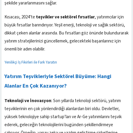
şekilde yararlanmasını sağlar.
Kısacası, 2024’te
teşvikler ve sektörel fırsatlar
, yatırımcılar için
büyük fırsatlar barındırıyor. Yeşil enerji, teknoloji ve sağlık sektörü,
dikkat çeken alanlar arasında. Bu fırsatları göz önünde bulundurarak
yatırım stratejilerinizi güncellemek, gelecekteki başarılarınız için
önemli bir adım olabilir.
Yenilikçi İş Fikirleri ile Fark Yaratın
Yatırım Teşvikleriyle Sektörel Büyüme: Hangi
Alanlar En Çok Kazanıyor?
Teknoloji ve İnovasyon
: Son yıllarda teknoloji sektörü, yatırım
teşviklerinin en çok yönlendirdiği alanlardan biri oldu. Devletler,
yüksek teknolojiye sahip startup’ları ve Ar-Ge yatırımlarını teşvik
ederek, geleceğin teknolojilerini bugünden şekillendirmeye
çalışıyor. Örneğin, yapay zeka ve yazılım geliştirme şirketlerine