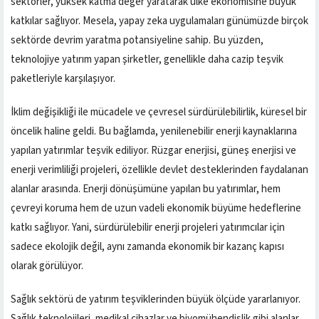
sektörler, yüksek katma değer yaratarak ülke ekonomisine büyük
katkılar sağlıyor. Mesela, yapay zeka uygulamaları günümüzde birçok
sektörde devrim yaratma potansiyeline sahip. Bu yüzden,
teknolojiye yatırım yapan şirketler, genellikle daha cazip teşvik
paketleriyle karşılaşıyor.
İklim değişikliği ile mücadele ve çevresel sürdürülebilirlik, küresel bir
öncelik haline geldi. Bu bağlamda, yenilenebilir enerji kaynaklarına
yapılan yatırımlar teşvik ediliyor. Rüzgar enerjisi, güneş enerjisi ve
enerji verimliliği projeleri, özellikle devlet desteklerinden faydalanan
alanlar arasında. Enerji dönüşümüne yapılan bu yatırımlar, hem
çevreyi koruma hem de uzun vadeli ekonomik büyüme hedeflerine
katkı sağlıyor. Yani, sürdürülebilir enerji projeleri yatırımcılar için
sadece ekolojik değil, aynı zamanda ekonomik bir kazanç kapısı
olarak görülüyor.
Sağlık sektörü de yatırım teşviklerinden büyük ölçüde yararlanıyor.
Sağlık teknolojileri, medikal cihazlar ve biyomühendislik gibi alanlar,