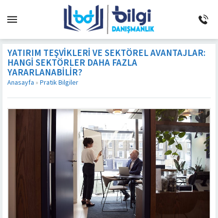
YATIRIM TEŞVIKLERI VE SEKTÖREL AVANTAJLAR:
HANGI SEKTÖRLER DAHA FAZLA
YARARLANABILIR?
Anasayfa
»
Pratik Bilgiler