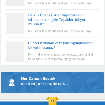
6111 sayılı İlave İstihdama İlişkin Teşvik ve 687 sayılı
İstihdam Teşviki işverenlerin prim yükünü büyük oranda
azaltmakta ve istihdamın artmasına da katkı
İşsizlik Ödeneği Alan Sigortalıların
sağlamaktadır.
İstihdamına İlişkin Teşvikleri biliyor
musunuz?
6111 sayılı İlave İstihdama İlişkin Teşvik ve 687 sayılı
İstihdam Teşviki işverenlerin prim yükünü büyük oranda
azaltmakta ve istihdamın artmasına da katkı
Güncel istihdam ve teşvik uygulamalarını
sağlamaktadır.
biliyor musunuz?
Prim maliyetlerinizi azaltmak ve piyasadaki rekabet
koşullarına uyum sağlamak için güncel teşvik
imkanlarının takibi önem taşımaktadır.
Her Zaman Destek
Bize dilediğiniz an ulaşabilirsiniz...