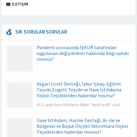
İLETIŞIM
SIK SORULAN SORULAR
Pandemi sonrasında İŞKUR tarafından
uygulanan değişiklikler hakkında bilgi sahibi
misiniz?
Asgari Ücret Desteği, İşkur İşbaşı Eğitim
Teşviki,Engelli Teşviki ve İlave İstihdama
İlişkin Teşviklerden haberdar mısınız?
6111 sayılı İlave İstihdama İlişkin Teşvik ve 687 sayılı
İstihdam Teşviki işverenlerin prim yükünü büyük oranda
azaltmakta ve istihdamın artmasına da katkı
İlave İstihdam, Hazine Desteği, Ar-Ge ve
sağlamaktadır.
Bölgesel ve Büyük Ölçekli Yatırımlara İlişkin
Teşviklerden haberdar mısınız?