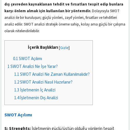
dış çevreden kaynaklanan tehdit ve fırsatları tespit edip bunlara
karşı önlem almak için kullanılan bir yöntemdir.
Dolayısıyla SWOT
analizi ile bir kuruluşun; güçlü yönleri, zayıf yönleri, fırsatları ve tehditleri
analiz edilir. SWOT analizi stratejik öneme sahip, kolay ama güçlü bir çalışma
olarak nitelendirilebilir.
İçerik Başlıkları
[
Gizle
]
0.1
SWOT Açılımı
1
SWOT Analizi Ne İşe Yarar?
1.1
SWOT Analizi Ne Zaman Kullanılmalıdır?
1.2
SWOT Analizi Nasıl Hazırlanır?
1.3
İşletmenin İç Analizi
1.4
İşletmenin Dış Analizi
SWOT Açılımı
S: Strenghts:
İşletmenin güçlü/üstün olduğu yönlerin tespit