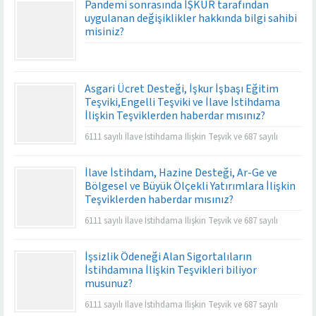
Pandemi sonrasında İŞKUR tarafından
uygulanan değişiklikler hakkında bilgi sahibi
misiniz?
Asgari Ücret Desteği, İşkur İşbaşı Eğitim
Teşviki,Engelli Teşviki ve İlave İstihdama
İlişkin Teşviklerden haberdar mısınız?
6111 sayılı İlave İstihdama İlişkin Teşvik ve 687 sayılı
İstihdam Teşviki işverenlerin prim yükünü büyük oranda
azaltmakta ve istihdamın artmasına da katkı
İlave İstihdam, Hazine Desteği, Ar-Ge ve
sağlamaktadır.
Bölgesel ve Büyük Ölçekli Yatırımlara İlişkin
Teşviklerden haberdar mısınız?
6111 sayılı İlave İstihdama İlişkin Teşvik ve 687 sayılı
İstihdam Teşviki işverenlerin prim yükünü büyük oranda
azaltmakta ve istihdamın artmasına da katkı
İşsizlik Ödeneği Alan Sigortalıların
sağlamaktadır.
İstihdamına İlişkin Teşvikleri biliyor
musunuz?
6111 sayılı İlave İstihdama İlişkin Teşvik ve 687 sayılı