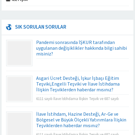
SIK SORULAN SORULAR
Pandemi sonrasında İŞKUR tarafından
uygulanan değişiklikler hakkında bilgi sahibi
misiniz?
Asgari Ücret Desteği, İşkur İşbaşı Eğitim
Teşviki,Engelli Teşviki ve İlave İstihdama
İlişkin Teşviklerden haberdar mısınız?
6111 sayılı İlave İstihdama İlişkin Teşvik ve 687 sayılı
İstihdam Teşviki işverenlerin prim yükünü büyük oranda
azaltmakta ve istihdamın artmasına da katkı
İlave İstihdam, Hazine Desteği, Ar-Ge ve
sağlamaktadır.
Bölgesel ve Büyük Ölçekli Yatırımlara İlişkin
Teşviklerden haberdar mısınız?
6111 sayılı İlave İstihdama İlişkin Teşvik ve 687 sayılı