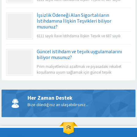
İstihdam Teşviki işverenlerin prim yükünü büyük oranda
azaltmakta ve istihdamın artmasına da katkı
İşsizlik Ödeneği Alan Sigortalıların
sağlamaktadır.
İstihdamına İlişkin Teşvikleri biliyor
musunuz?
6111 sayılı İlave İstihdama İlişkin Teşvik ve 687 sayılı
İstihdam Teşviki işverenlerin prim yükünü büyük oranda
azaltmakta ve istihdamın artmasına da katkı
Güncel istihdam ve teşvik uygulamalarını
sağlamaktadır.
biliyor musunuz?
Prim maliyetlerinizi azaltmak ve piyasadaki rekabet
koşullarına uyum sağlamak için güncel teşvik
imkanlarının takibi önem taşımaktadır.
Her Zaman Destek
Bize dilediğiniz an ulaşabilirsiniz...