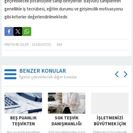
geçirebilecek potansiyele sahip bireylerdir. Başvuru sahiplerinin
genellikle iş tecrübesi, eğitim durumu ve girişimcilik motivasyonu
gibi kriterler değerlendirilmektedir.
PRATIK BILGILER
15 AĞUSTOS
669
BENZER KONULAR
İlginizi çekebilecek diğer konular
BEŞ PUANLIK
SGK TEŞVIK
İŞLETMENIZI
TEŞVIKTEN
DANIŞMANLIĞI
BÜYÜTMEK İÇIN
YARARLANMAK
HIZMETI ALMANIN
STRATEJIK
Beş puanlık teşvikten
SGK teşviklerinden nasıl
İşletmenizi büyütmek