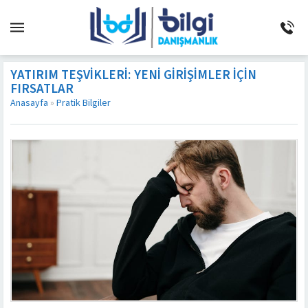
YATIRIM TEŞVIKLERI: YENI GIRIŞIMLER İÇIN
FIRSATLAR
Anasayfa
»
Pratik Bilgiler